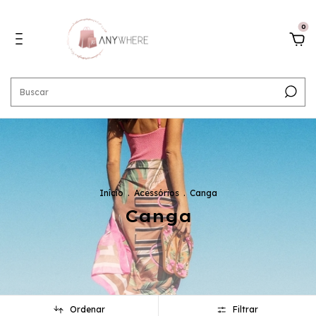
0
Início
.
Acessórios
.
Canga
Canga
Ordenar
Filtrar