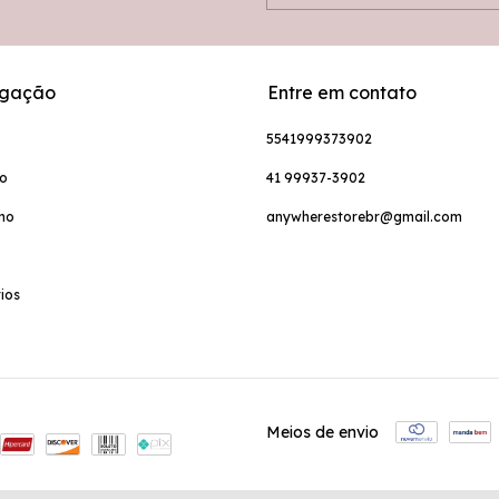
gação
Entre em contato
5541999373902
no
41 99937-3902
no
anywherestorebr@gmail.com
ios
Meios de envio