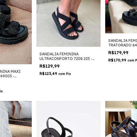
SANDALIA FEM
TRATORADO 649
VIZZANO
R$179,99
SANDALIA FEMININA
ULTRACONFORTO 7208.105 -
R$170,99
com
P
MODARE
R$129,99
ININA MAXI
R$123,49
com
Pix
49003 -
ix