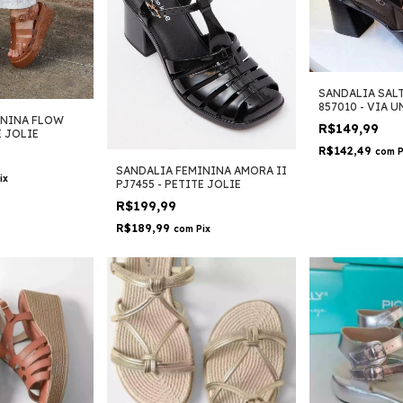
SANDALIA SAL
857010 - VIA 
ININA FLOW
R$149,99
E JOLIE
R$142,49
com
P
SANDALIA FEMININA AMORA II
ix
PJ7455 - PETITE JOLIE
R$199,99
R$189,99
com
Pix