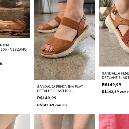
ININA
.203 - VIZZANO
ix
SANDALIA FEM
DETLAHE ELAS
10082.10648 - 
R$149,99
SANDALIA FEMININA FLAT
DETALHE ELÁSTICO
R$142,49
com
P
10082.10646 - SOFTLI
R$149,99
R$142,49
com
Pix