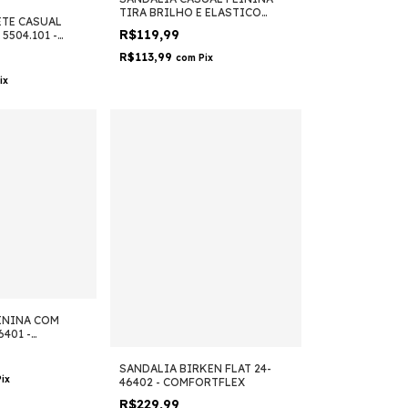
TIRA BRILHO E ELASTICO
ETE CASUAL
5490.104 - MOLECA
R$119,99
5504.101 -
R$113,99
com
Pix
ix
ININA COM
6401 -
SANDALIA BIRKEN FLAT 24-
Pix
46402 - COMFORTFLEX
R$229,99