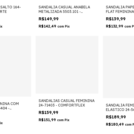
SALTO 164-
SANDALIA CASUAL ANABELA
SANDALIA PAP
ARTE
METALIZADA 5503.101 -
FLAT FEMININA 
MOLECA
MOLECA
R$149,99
R$139,99
R$142,49
R$132,99
ix
com
Pix
com
P
SANDALIAS CASUAL FEMININA
ININA COM
SANDALIA FEM
24-71403 - COMFORTFLEX
404 -
ELASTICO 24-5
R$159,99
COMFORTFLEX
R$189,99
R$151,99
com
Pix
ix
R$180,49
com